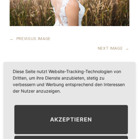
←
PREVIOUS IMAGE
NEXT IMAGE
→
Diese Seite nutzt Website-Tracking-Technologien von
Dritten, um ihre Dienste anzubieten, stetig zu
LEAVE A COMMENT
verbessern und Werbung entsprechend den Interessen
der Nutzer anzuzeigen.
KOMMENTAR
*
AKZEPTIEREN