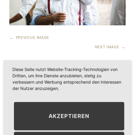
←
PREVIOUS IMAGE
NEXT IMAGE
→
Diese Seite nutzt Website-Tracking-Technologien von
Dritten, um ihre Dienste anzubieten, stetig zu
LEAVE A COMMENT
verbessern und Werbung entsprechend den Interessen
der Nutzer anzuzeigen.
KOMMENTAR
*
AKZEPTIEREN