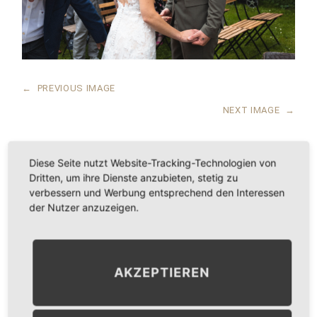
←
PREVIOUS IMAGE
NEXT IMAGE
→
Diese Seite nutzt Website-Tracking-Technologien von
Dritten, um ihre Dienste anzubieten, stetig zu
LEAVE A COMMENT
verbessern und Werbung entsprechend den Interessen
der Nutzer anzuzeigen.
KOMMENTAR
*
AKZEPTIEREN