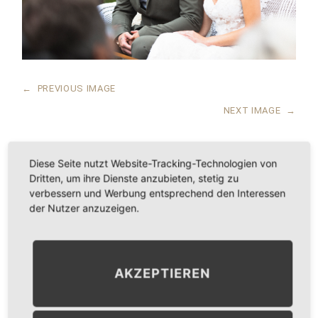
←
PREVIOUS IMAGE
NEXT IMAGE
→
Diese Seite nutzt Website-Tracking-Technologien von
Dritten, um ihre Dienste anzubieten, stetig zu
LEAVE A COMMENT
verbessern und Werbung entsprechend den Interessen
der Nutzer anzuzeigen.
KOMMENTAR
*
AKZEPTIEREN