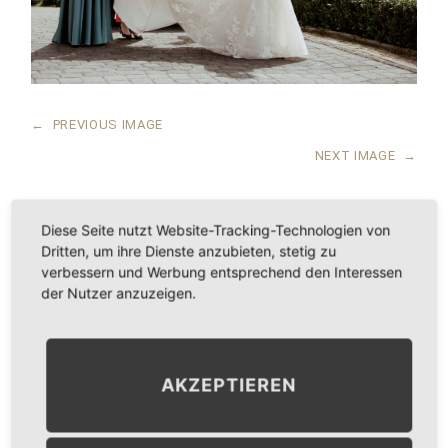
←
PREVIOUS IMAGE
NEXT IMAGE
→
Diese Seite nutzt Website-Tracking-Technologien von
Dritten, um ihre Dienste anzubieten, stetig zu
LEAVE A COMMENT
verbessern und Werbung entsprechend den Interessen
der Nutzer anzuzeigen.
KOMMENTAR
*
AKZEPTIEREN