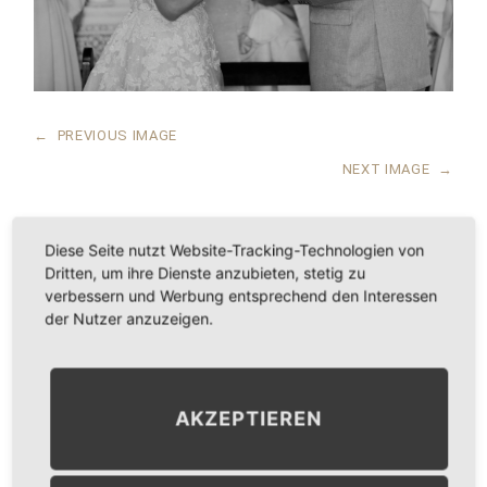
←
PREVIOUS IMAGE
NEXT IMAGE
→
Diese Seite nutzt Website-Tracking-Technologien von
Dritten, um ihre Dienste anzubieten, stetig zu
LEAVE A COMMENT
verbessern und Werbung entsprechend den Interessen
der Nutzer anzuzeigen.
KOMMENTAR
*
AKZEPTIEREN