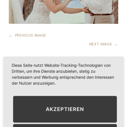
←
PREVIOUS IMAGE
NEXT IMAGE
→
Diese Seite nutzt Website-Tracking-Technologien von
Dritten, um ihre Dienste anzubieten, stetig zu
LEAVE A COMMENT
verbessern und Werbung entsprechend den Interessen
der Nutzer anzuzeigen.
KOMMENTAR
*
AKZEPTIEREN