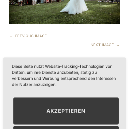
←
PREVIOUS IMAGE
NEXT IMAGE
→
Diese Seite nutzt Website-Tracking-Technologien von
Dritten, um ihre Dienste anzubieten, stetig zu
LEAVE A COMMENT
verbessern und Werbung entsprechend den Interessen
der Nutzer anzuzeigen.
KOMMENTAR
*
AKZEPTIEREN