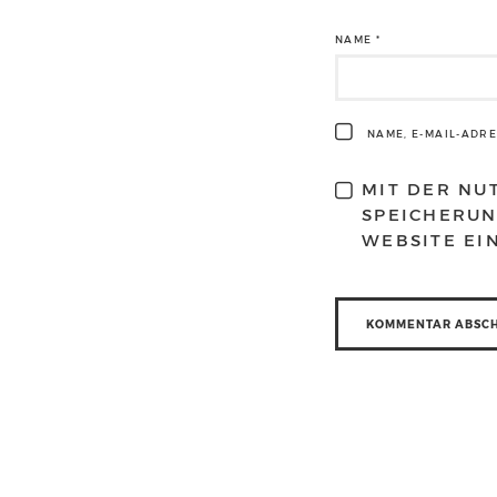
NAME
*
NAME, E-MAIL-ADR
MIT DER NU
SPEICHERUN
WEBSITE EI