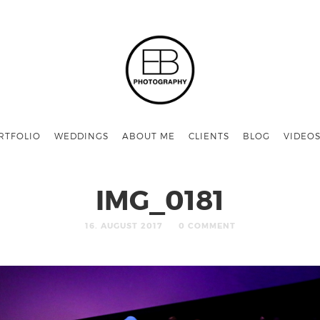
RTFOLIO
WEDDINGS
ABOUT ME
CLIENTS
BLOG
VIDEO
IMG_0181
16. AUGUST 2017
0 COMMENT