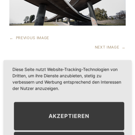
←
PREVIOUS IMAGE
NEXT IMAGE
→
Diese Seite nutzt Website-Tracking-Technologien von
Dritten, um ihre Dienste anzubieten, stetig zu
LEAVE A COMMENT
verbessern und Werbung entsprechend den Interessen
der Nutzer anzuzeigen.
KOMMENTAR
*
AKZEPTIEREN