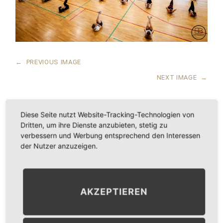
←
PREVIOUS IMAGE
NEXT IMAGE
→
Diese Seite nutzt Website-Tracking-Technologien von
Dritten, um ihre Dienste anzubieten, stetig zu
LEAVE A COMMENT
verbessern und Werbung entsprechend den Interessen
der Nutzer anzuzeigen.
KOMMENTAR
*
AKZEPTIEREN