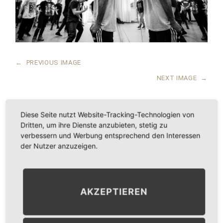
←
PREVIOUS IMAGE
NEXT IMAGE
→
Diese Seite nutzt Website-Tracking-Technologien von
Dritten, um ihre Dienste anzubieten, stetig zu
LEAVE A COMMENT
verbessern und Werbung entsprechend den Interessen
der Nutzer anzuzeigen.
KOMMENTAR
*
AKZEPTIEREN