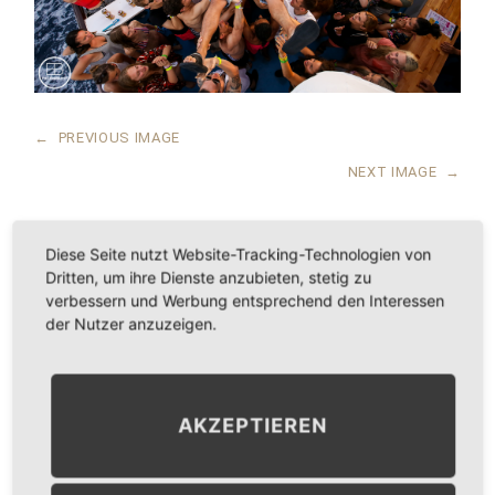
←
PREVIOUS IMAGE
NEXT IMAGE
→
Diese Seite nutzt Website-Tracking-Technologien von
Dritten, um ihre Dienste anzubieten, stetig zu
LEAVE A COMMENT
verbessern und Werbung entsprechend den Interessen
der Nutzer anzuzeigen.
KOMMENTAR
*
AKZEPTIEREN