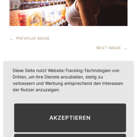
←
PREVIOUS IMAGE
NEXT IMAGE
→
Diese Seite nutzt Website-Tracking-Technologien von
Dritten, um ihre Dienste anzubieten, stetig zu
LEAVE A COMMENT
verbessern und Werbung entsprechend den Interessen
der Nutzer anzuzeigen.
KOMMENTAR
*
AKZEPTIEREN