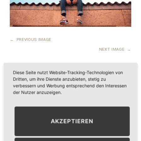
←
PREVIOUS IMAGE
NEXT IMAGE
→
Diese Seite nutzt Website-Tracking-Technologien von
Dritten, um ihre Dienste anzubieten, stetig zu
LEAVE A COMMENT
verbessern und Werbung entsprechend den Interessen
der Nutzer anzuzeigen.
KOMMENTAR
*
AKZEPTIEREN