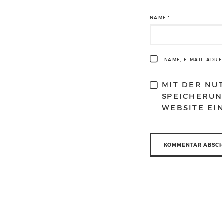
NAME
*
NAME, E-MAIL-ADR
MIT DER NU
SPEICHERUN
WEBSITE EI