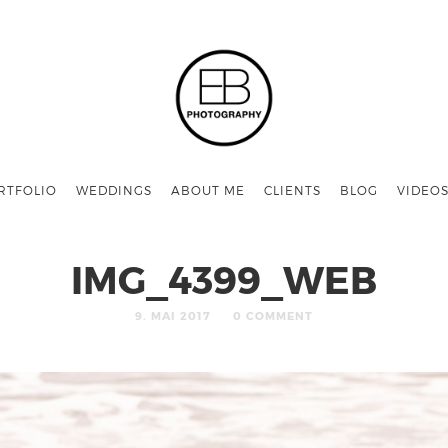
RTFOLIO
WEDDINGS
ABOUT ME
CLIENTS
BLOG
VIDEO
IMG_4399_WEB
9. MAI 2017
0 COMMENT