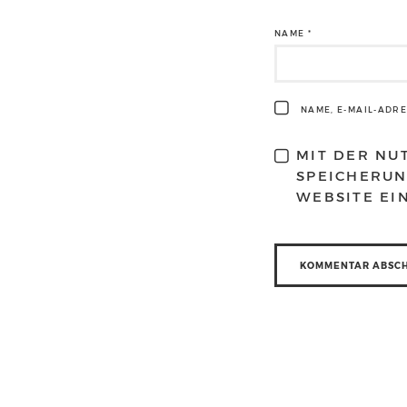
NAME
*
NAME, E-MAIL-ADR
MIT DER NU
SPEICHERUN
WEBSITE EI