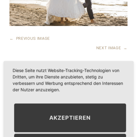
←
PREVIOUS IMAGE
NEXT IMAGE
→
Diese Seite nutzt Website-Tracking-Technologien von
Dritten, um ihre Dienste anzubieten, stetig zu
LEAVE A COMMENT
verbessern und Werbung entsprechend den Interessen
der Nutzer anzuzeigen.
KOMMENTAR
*
AKZEPTIEREN