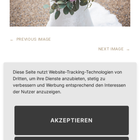
←
PREVIOUS IMAGE
NEXT IMAGE
→
Diese Seite nutzt Website-Tracking-Technologien von
Dritten, um ihre Dienste anzubieten, stetig zu
LEAVE A COMMENT
verbessern und Werbung entsprechend den Interessen
der Nutzer anzuzeigen.
KOMMENTAR
*
AKZEPTIEREN