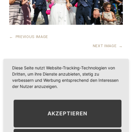
←
PREVIOUS IMAGE
NEXT IMAGE
→
Diese Seite nutzt Website-Tracking-Technologien von
Dritten, um ihre Dienste anzubieten, stetig zu
LEAVE A COMMENT
verbessern und Werbung entsprechend den Interessen
der Nutzer anzuzeigen.
KOMMENTAR
*
AKZEPTIEREN