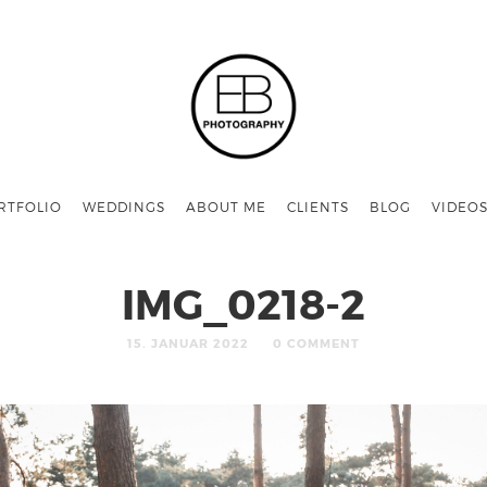
RTFOLIO
WEDDINGS
ABOUT ME
CLIENTS
BLOG
VIDEO
IMG_0218-2
15. JANUAR 2022
0 COMMENT