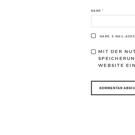
NAME
*
NAME, E-MAIL-ADR
MIT DER NU
SPEICHERUN
WEBSITE EI