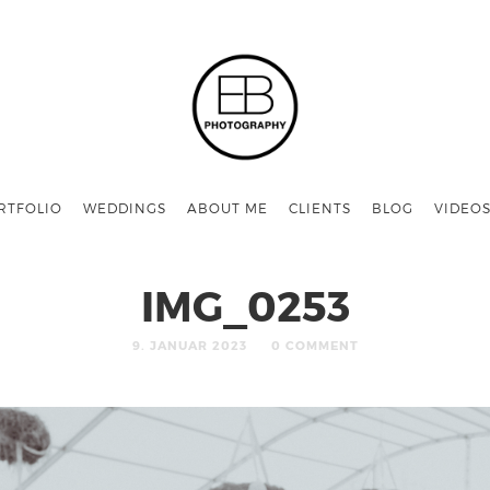
RTFOLIO
WEDDINGS
ABOUT ME
CLIENTS
BLOG
VIDEO
IMG_0253
9. JANUAR 2023
0 COMMENT