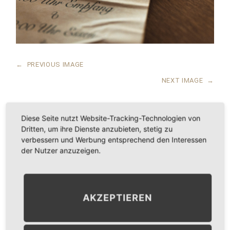
←
PREVIOUS IMAGE
NEXT IMAGE
→
Diese Seite nutzt Website-Tracking-Technologien von
Dritten, um ihre Dienste anzubieten, stetig zu
LEAVE A COMMENT
verbessern und Werbung entsprechend den Interessen
der Nutzer anzuzeigen.
KOMMENTAR
*
AKZEPTIEREN