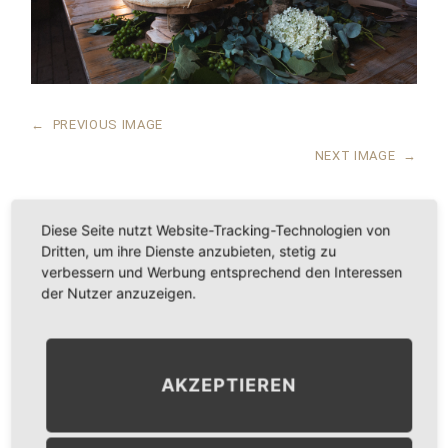
←
PREVIOUS IMAGE
NEXT IMAGE
→
Diese Seite nutzt Website-Tracking-Technologien von
Dritten, um ihre Dienste anzubieten, stetig zu
LEAVE A COMMENT
verbessern und Werbung entsprechend den Interessen
der Nutzer anzuzeigen.
KOMMENTAR
*
AKZEPTIEREN