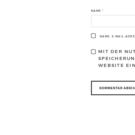
NAME
*
NAME, E-MAIL-ADR
MIT DER NU
SPEICHERUN
WEBSITE EI