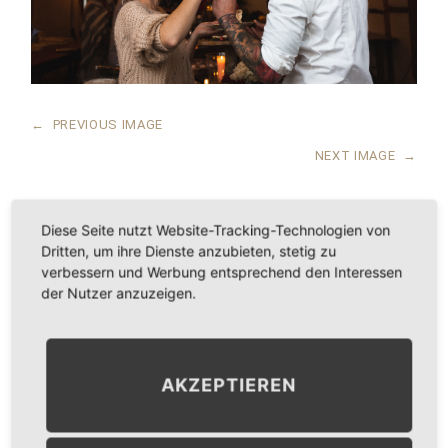
←
PREVIOUS IMAGE
NEXT IMAGE
→
Diese Seite nutzt Website-Tracking-Technologien von
Dritten, um ihre Dienste anzubieten, stetig zu
LEAVE A COMMENT
verbessern und Werbung entsprechend den Interessen
der Nutzer anzuzeigen.
KOMMENTAR
*
AKZEPTIEREN