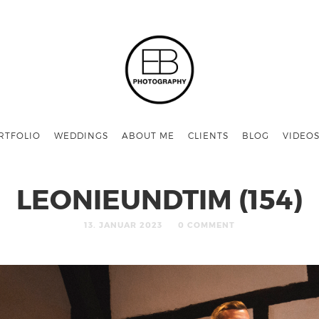
RTFOLIO
WEDDINGS
ABOUT ME
CLIENTS
BLOG
VIDEO
LEONIEUNDTIM (154)
13. JANUAR 2023
0 COMMENT