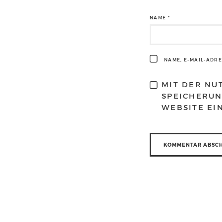
NAME
*
NAME, E-MAIL-ADR
MIT DER NU
SPEICHERUN
WEBSITE EI