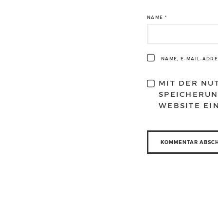
NAME
*
NAME, E-MAIL-ADR
MIT DER NU
SPEICHERUN
WEBSITE EI