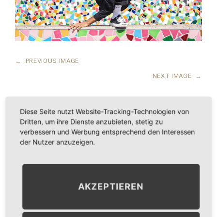
←
PREVIOUS IMAGE
NEXT IMAGE
→
Diese Seite nutzt Website-Tracking-Technologien von
Dritten, um ihre Dienste anzubieten, stetig zu
LEAVE A COMMENT
verbessern und Werbung entsprechend den Interessen
der Nutzer anzuzeigen.
KOMMENTAR
*
AKZEPTIEREN