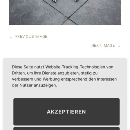
←
PREVIOUS IMAGE
NEXT IMAGE
→
Diese Seite nutzt Website-Tracking-Technologien von
Dritten, um ihre Dienste anzubieten, stetig zu
LEAVE A COMMENT
verbessern und Werbung entsprechend den Interessen
der Nutzer anzuzeigen.
KOMMENTAR
*
AKZEPTIEREN