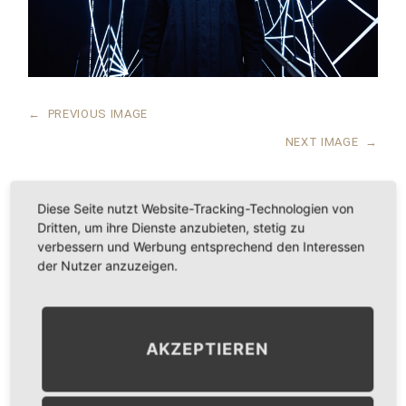
←
PREVIOUS IMAGE
NEXT IMAGE
→
Diese Seite nutzt Website-Tracking-Technologien von
Dritten, um ihre Dienste anzubieten, stetig zu
LEAVE A COMMENT
verbessern und Werbung entsprechend den Interessen
der Nutzer anzuzeigen.
KOMMENTAR
*
AKZEPTIEREN