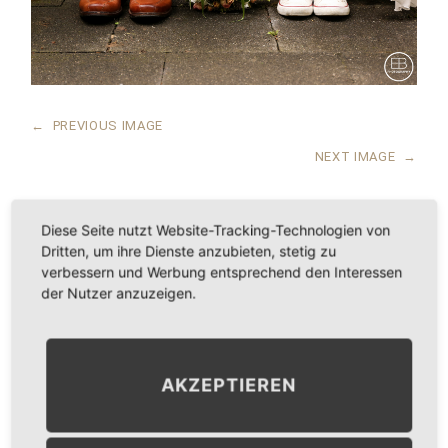
←
PREVIOUS IMAGE
NEXT IMAGE
→
Diese Seite nutzt Website-Tracking-Technologien von
Dritten, um ihre Dienste anzubieten, stetig zu
LEAVE A COMMENT
verbessern und Werbung entsprechend den Interessen
der Nutzer anzuzeigen.
KOMMENTAR
*
AKZEPTIEREN