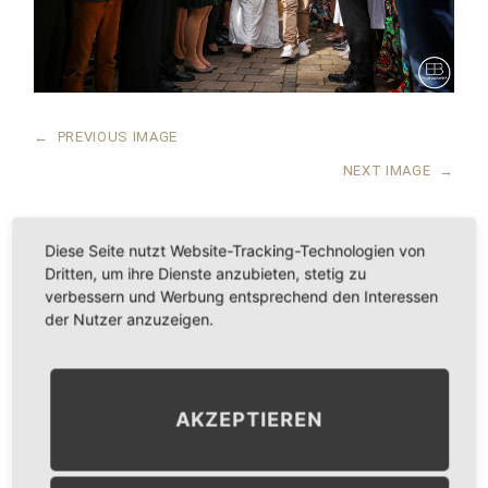
←
PREVIOUS IMAGE
NEXT IMAGE
→
Diese Seite nutzt Website-Tracking-Technologien von
Dritten, um ihre Dienste anzubieten, stetig zu
LEAVE A COMMENT
verbessern und Werbung entsprechend den Interessen
der Nutzer anzuzeigen.
KOMMENTAR
*
AKZEPTIEREN