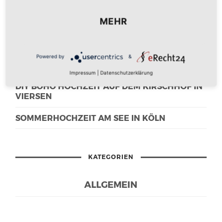
NEUESTE BEITRÄGE
MEHR
MAMA, ICH BIN IM FERNSEHEN!
WEDDING TRAUM IN CREME UND WEISS IN S
Powered by
&
CHWALMTAL
Impressum
|
Datenschutzerklärung
DIY BOHO HOCHZEIT AUF DEM KIRSCHHOF IN
VIERSEN
SOMMERHOCHZEIT AM SEE IN KÖLN
KATEGORIEN
ALLGEMEIN