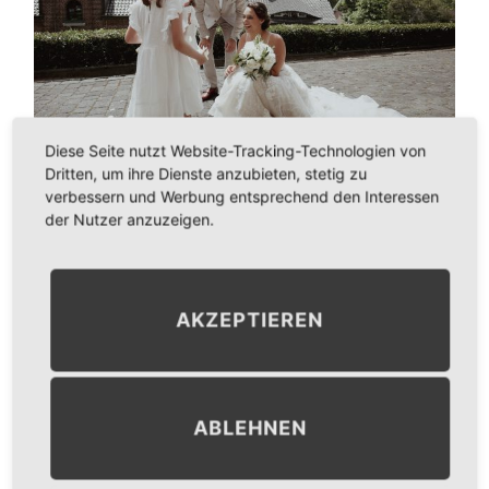
Diese Seite nutzt Website-Tracking-Technologien von
Dritten, um ihre Dienste anzubieten, stetig zu
verbessern und Werbung entsprechend den Interessen
der Nutzer anzuzeigen.
Im Juni 2022, bei 36 Grad im Schatten, durfte ich die
wunderbare Hochzeit von Maxi und Micha in Schwalmtal in
der Nähe von Mönchengladbach, als Hochzeitsfotografin
begleiten. Ich kannte die beiden bereits, denn zuvor war
AKZEPTIEREN
ich bereits zu ihrer Standesamtlichen Trauung in 2020 als
Fotografin dabei. Nach langem Warten und Aufschieben
durch Covid, fand dann…
READ MORE
ABLEHNEN